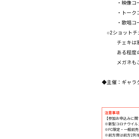
・映像コー
・トークコ
・歌唱コー
○2ショットチ
チェキは家に
ある程度の画
メガネもご用
◆主催：ギャラ
注意事項
【参加お申込みに関
※新型コロナウイル
※FC限定・一般前
※前方席は前方2列