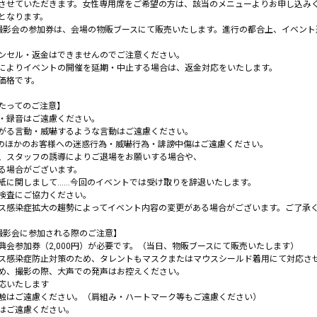
させていただきます。女性専用席をご希望の方は、該当のメニューよりお申し込み
となります。
撮影会の参加券は、会場の物販ブースにて販売いたします。進行の都合上、イベント
。
ンセル・返金はできませんのでご注意ください。
によりイベントの開催を延期・中止する場合は、返金対応をいたします。
価格です。
たってのご注意】
・録音はご遠慮ください。
がる言動・威嚇するような言動はご遠慮ください。
でのほかのお客様への迷惑行為・威嚇行為・誹謗中傷はご遠慮ください。
、スタッフの誘導によりご退場をお願いする場合や、
る場合がございます。
紙に関しまして……今回のイベントでは受け取りを辞退いたします。
検査にご協力ください。
ス感染症拡大の趨勢によってイベント内容の変更がある場合がございます。ご了承
撮影会に参加される際のご注意】
典会参加券（2,000円）が必要です。（当日、物販ブースにて販売いたします）
ス感染症防止対策のため、タレントもマスクまたはマウスシールド着用にて対応さ
め、撮影の際、大声での発声はお控えください。
応いたします
触はご遠慮ください。（肩組み・ハートマーク等もご遠慮ください）
はご遠慮ください。