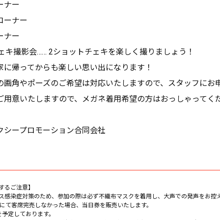
ナー
ーナー
ナー
ェキ撮影会…… 2ショットチェキを楽しく撮りましょう！
帰ってからも楽しい思い出になります！
角やポーズのご希望は対応いたしますので、スタッフにお申
意いたしますので、メガネ着用希望の方はおっしゃってく
クシープロモーション合同会社
するご注意】
ス感染症対策のため、参加の際は必ず不織布マスクを着用し、大声での発声をお控
売にて客席完売しなかった場合、当日券を販売いたします。
を予定しております。