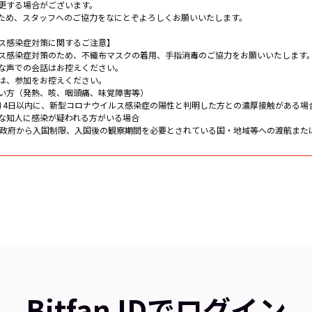
更する場合がございます。
ため、スタッフへのご協力をなにとぞよろしくお願いいたします。
ス感染症対策に関するご注意】
ス感染症対策のため、不織布マスクの着用、手指消毒のご協力をお願いいたします
な声での会話はお控えください。
は、参加をお控えください。
い方（発熱、咳、咽頭痛、味覚障害等）
4日以内に、新型コロナウイルス感染症の陽性と判明した方との濃厚接触がある場
な知人に感染が疑われる方がいる場合
政府から入国制限、入国後の観察期間を必要とされている国・地域等への渡航また
Bitfan IDでログイン