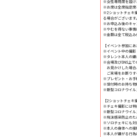
※女性専用席を設け
※お席は全席指定席
※2ショットチェキ
る場合がございます
※お申込み後のキャ
※やむを得ない事情
※金額は全て税込み
【イベント参加にあ
※イベント中の撮影
※タレント本人の嫌
※会場及びSNS上
お見かけした場合
ご来場をお断りす
※プレゼント・お手
※受付時のお持ち物
※新型コロナウイル
【2ショットチェキ
※チェキ撮影には特
※新型コロナウイル
※飛沫感染防止のた
※ソロチェキにも対
※本人の身体への接
※本人が嫌がる行為