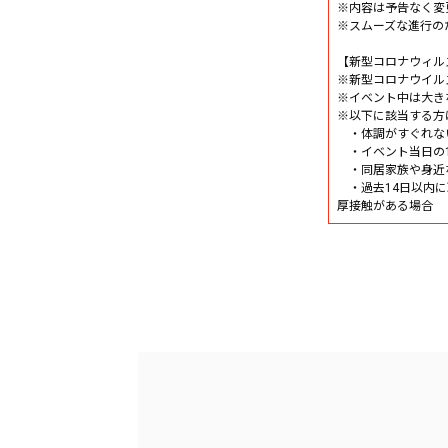
※内容は予告なく変
※スムーズな進行の
【新型コロナウィル
※新型コロナウイル
※イベント中は大き
※以下に該当する方
・体調がすぐれな
・イベント当日の1
・同居家族や身近
・過去14日以内に
厚接触がある場合